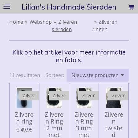
Lilian's Handmade Sieraden
Ga
direct
naar
Home
»
Webshop
»
Zilveren
»
Zilveren
de
sieraden
ringen
hoofdinhoud
Klik op het artikel voor meer informatie
en foto's.
11 resultaten
Sorteer:
Zilver
Zilver
Zilver
Zilver
Zilvere
Zilvere
Zilvere
Zilvere
n ring
n Ring
n Ring
n
2 mm
3 mm
twiste
€ 49,95
met
met
d