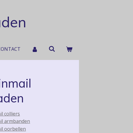
aden
CONTACT
inmail
aden
l colliers
il armbanden
l oorbellen