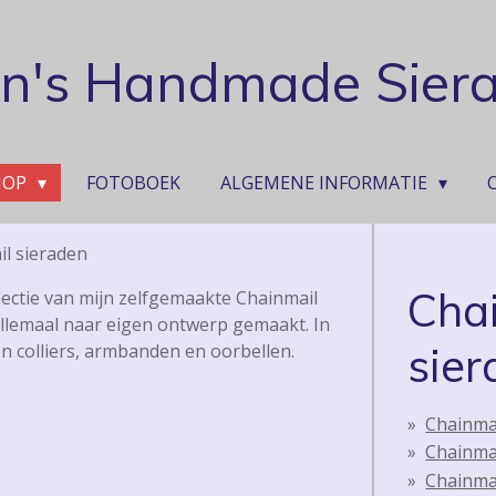
ian's Handmade Sier
HOP
FOTOBOEK
ALGEMENE INFORMATIE
l sieraden
Cha
lectie van mijn zelfgemaakte Chainmail
 allemaal naar eigen ontwerp gemaakt.
In
sier
n colliers, armbanden en oorbellen.
Chainmai
Chainma
Chainmai