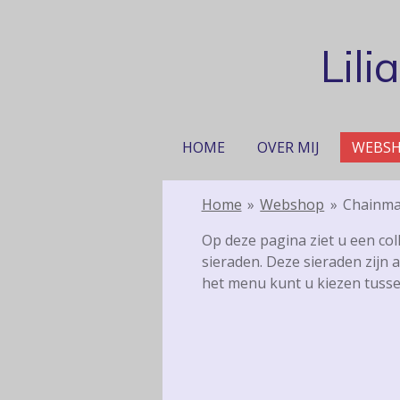
Ga
direct
Lil
naar
de
hoofdinhoud
HOME
OVER MIJ
WEBS
Home
»
Webshop
»
Chainmai
Op deze pagina ziet u een col
sieraden. Deze sieraden zijn
het menu kunt u kiezen tusse