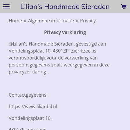
Lilian's Handmade Sieraden
Ga
direct
naar
Home
»
Algemene informatie
»
Privacy
de
Privacy verklaring
hoofdinhoud
@Lilian's Handmade Sieraden, gevestigd aan
Vondelingsplaat 10, 4301ZP Zierikzee, is
verantwoordelijk voor de verwerking van
persoonsgegevens zoals weergegeven in deze
privacyverklaring.
Contactgegevens:
https://www.lilianbil.nl
Vondelingsplaat 10,
4301ZP Zierikzee