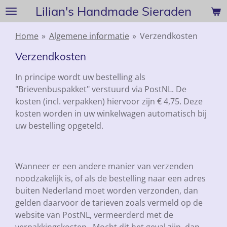
Lilian's Handmade Sieraden
Ga
direct
naar
Home
»
Algemene informatie
»
Verzendkosten
de
Verzendkosten
hoofdinhoud
In principe wordt uw bestelling als
"Brievenbuspakket" verstuurd via PostNL. De
kosten (incl. verpakken) hiervoor zijn € 4,75. Deze
kosten worden in uw winkelwagen automatisch bij
uw bestelling opgeteld.
Wanneer er een andere manier van verzenden
noodzakelijk is, of als de bestelling naar een adres
buiten Nederland moet worden verzonden, dan
gelden daarvoor de tarieven zoals vermeld op de
website van PostNL, vermeerderd met de