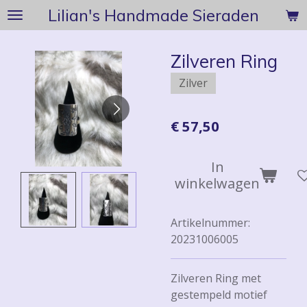
Lilian's Handmade Sieraden
Ga
direct
naar
Zilveren Ring
de
hoofdinhoud
Zilver
€ 57,50
In
winkelwagen
Artikelnummer:
20231006005
Zilveren Ring met
gestempeld motief