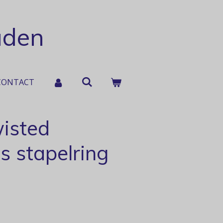
aden
CONTACT
wisted
ls stapelring