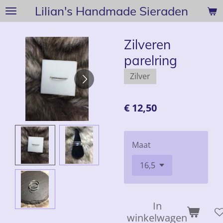
Lilian's Handmade Sieraden
Ga
direct
naar
Zilveren
de
parelring
hoofdinhoud
Zilver
€ 12,50
Maat
In
winkelwagen