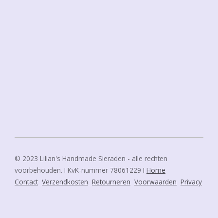
© 2023 Lilian's Handmade Sieraden - alle rechten
voorbehouden. I KvK-nummer 78061229 I
Home
Contact
Verzendkosten
Retourneren
Voorwaarden
Privacy