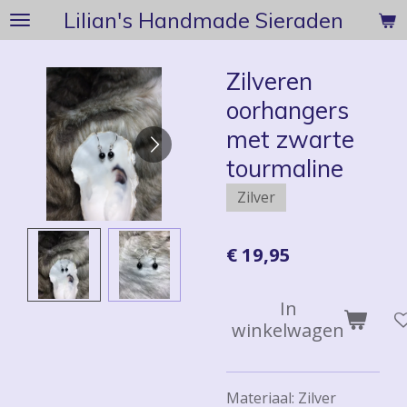
Lilian's Handmade Sieraden
Ga
direct
naar
Zilveren
de
oorhangers
hoofdinhoud
met zwarte
tourmaline
Zilver
€ 19,95
In
winkelwagen
Materiaal: Zilver