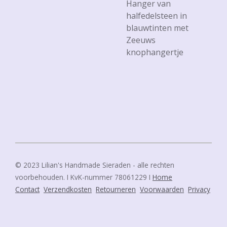
Hanger van
halfedelsteen in
blauwtinten met
Zeeuws
knophangertje
© 2023 Lilian's Handmade Sieraden - alle rechten
voorbehouden. I KvK-nummer 78061229 I
Home
Contact
Verzendkosten
Retourneren
Voorwaarden
Privacy