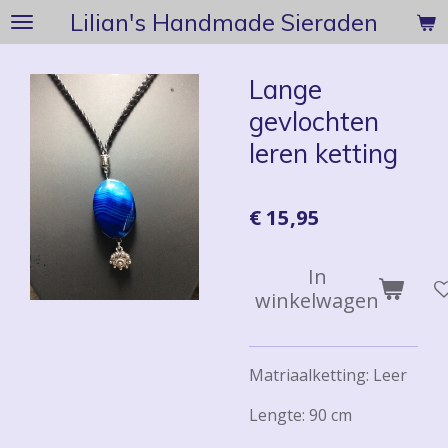
Lilian's Handmade Sieraden
Ga
direct
naar
Lange
de
gevlochten
hoofdinhoud
leren ketting
€ 15,95
In
winkelwagen
Matriaalketting: Leer
Lengte: 90 cm