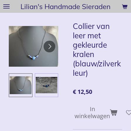
Lilian's Handmade Sieraden
Ga
direct
naar
Collier van
de
leer met
hoofdinhoud
gekleurde
kralen
(blauw/zilverk
leur)
€ 12,50
In
winkelwagen