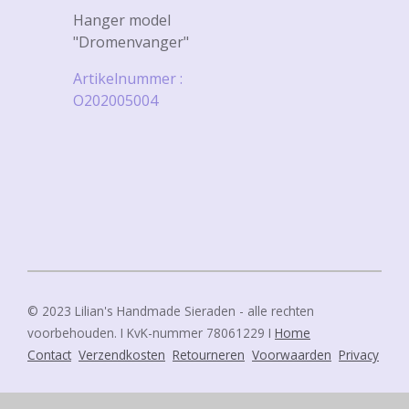
Hanger model
"Dromenvanger"
Artikelnummer :
O202005004
© 2023 Lilian's Handmade Sieraden - alle rechten
voorbehouden. I KvK-nummer 78061229 I
Home
Contact
Verzendkosten
Retourneren
Voorwaarden
Privacy