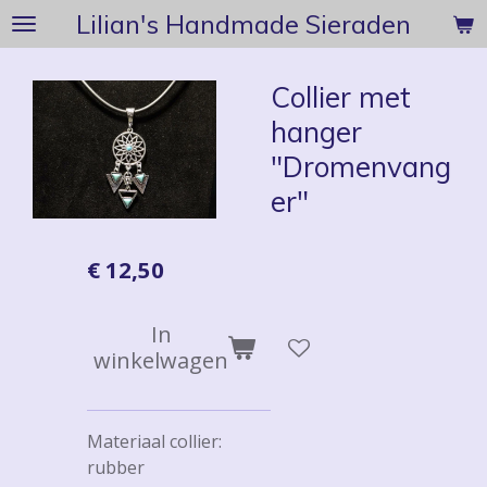
Lilian's Handmade Sieraden
Ga
direct
naar
Collier met
de
hanger
hoofdinhoud
"Dromenvang
er"
€ 12,50
In
winkelwagen
Materiaal collier:
rubber