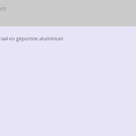
011
s
kraal en geponste aluminium