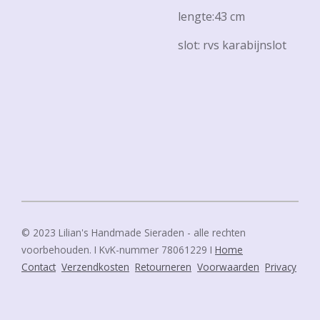
lengte:43 cm
slot: rvs karabijnslot
© 2023 Lilian's Handmade Sieraden - alle rechten
voorbehouden. I KvK-nummer 78061229 I
Home
Contact
Verzendkosten
Retourneren
Voorwaarden
Privacy