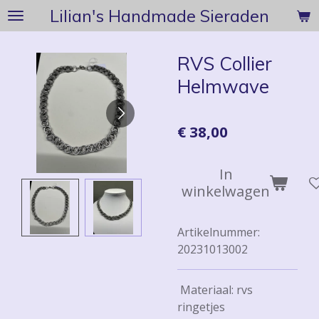
Lilian's Handmade Sieraden
Ga
direct
naar
RVS Collier
de
Helmwave
hoofdinhoud
€ 38,00
In
winkelwagen
Artikelnummer:
20231013002
Materiaal: rvs
ringetjes