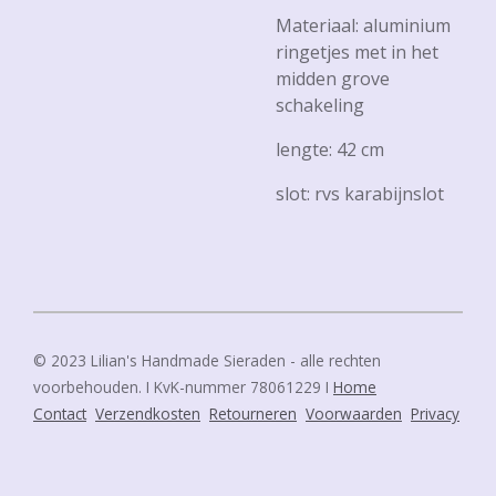
Materiaal: aluminium
ringetjes met in het
midden grove
schakeling
lengte: 42 cm
slot: rvs karabijnslot
© 2023 Lilian's Handmade Sieraden - alle rechten
voorbehouden. I KvK-nummer 78061229 I
Home
Contact
Verzendkosten
Retourneren
Voorwaarden
Privacy