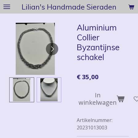
Lilian's Handmade Sieraden
Ga
direct
naar
Aluminium
de
Collier
hoofdinhoud
Byzantijnse
schakel
€ 35,00
In
winkelwagen
Artikelnummer:
20231013003