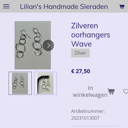
Lilian's Handmade Sieraden
Ga
direct
naar
Zilveren
de
oorhangers
hoofdinhoud
Wave
Zilver
€ 27,50
In
winkelwagen
Artikelnummer:
20231013007