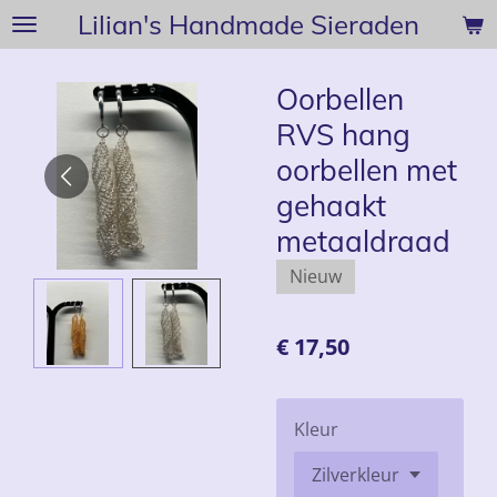
Lilian's Handmade Sieraden
Ga
direct
naar
Oorbellen
de
RVS hang
hoofdinhoud
oorbellen met
gehaakt
metaaldraad
Nieuw
€ 17,50
Kleur