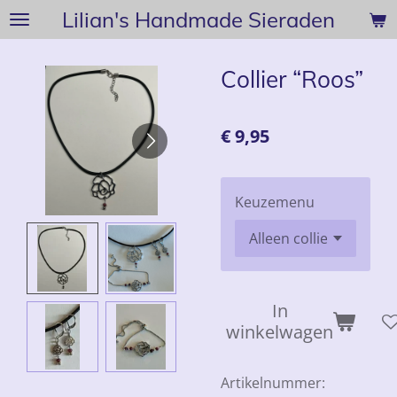
Lilian's Handmade Sieraden
Ga
direct
naar
Collier “Roos”
de
hoofdinhoud
€ 9,95
Keuzemenu
In
winkelwagen
Artikelnummer: