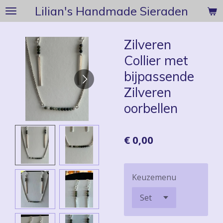
Lilian's Handmade Sieraden
Ga
direct
naar
Zilveren
de
Collier met
hoofdinhoud
bijpassende
Zilveren
oorbellen
€ 0,00
Keuzemenu