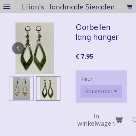
Lilian's Handmade Sieraden
Ga
direct
naar
Oorbellen
de
lang hanger
hoofdinhoud
€ 7,95
Kleur
In
winkelwagen